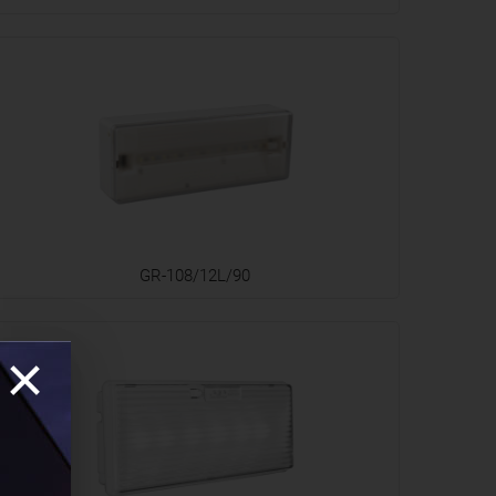
GR-108/12L/90
×